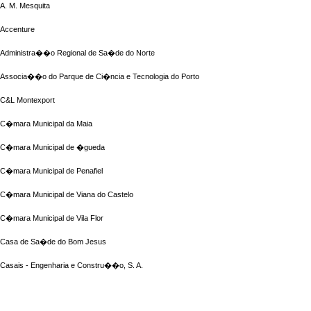
A. M. Mesquita
Accenture
Administra��o Regional de Sa�de do Norte
Associa��o do Parque de Ci�ncia e Tecnologia do Porto
C&L Montexport
C�mara Municipal da Maia
C�mara Municipal de �gueda
C�mara Municipal de Penafiel
C�mara Municipal de Viana do Castelo
C�mara Municipal de Vila Flor
Casa de Sa�de do Bom Jesus
Casais - Engenharia e Constru��o, S. A.
CEIIA - Centro para a Excel�ncia e Inova��o na Ind�stria Autom�vel