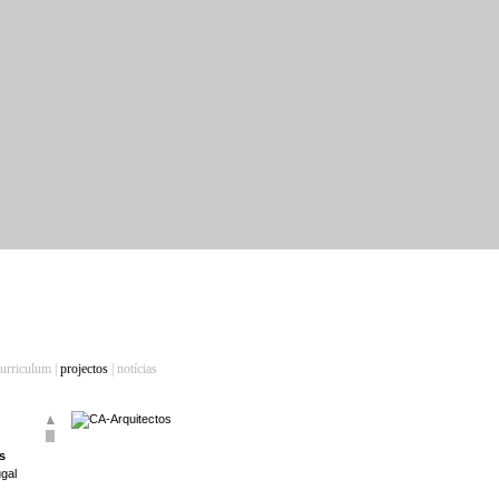
curriculum
|
projectos
|
notícias